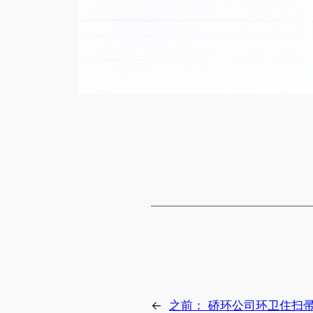
←
之前：
硚环公司环卫住扫