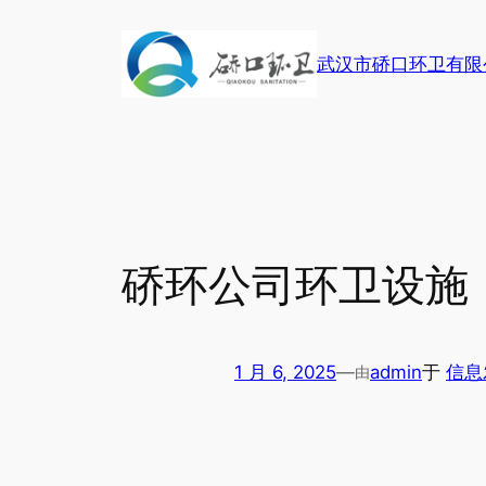
跳
至
武汉市硚口环卫有限
内
容
硚环公司环卫设施
1 月 6, 2025
—
admin
于
信息
由