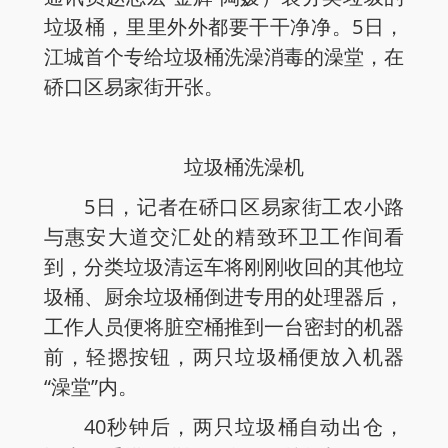
垃圾桶，里里外外都要干干净净。5日，
江城首个专给垃圾桶洗澡消毒的澡堂，在
硚口区易家街开张。
垃圾桶洗澡机
5日，记者在硚口区易家街工农小路
与惠安大道交汇处的精致环卫工作间看
到，分类垃圾清运车将刚刚收回的其他垃
圾桶、厨余垃圾桶倒进专用的处理器后，
工作人员便将脏空桶推到一台密封的机器
前，轻摁按钮，两只垃圾桶便放入机器
“澡堂”内。
40秒钟后，两只垃圾桶自动出仓，