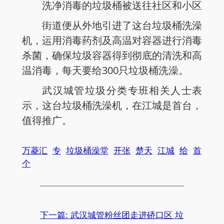
洗净消毒的垃圾桶被送往社区和小区
街道便从外地引进了这台垃圾桶洗澡
机，运用消毒药剂及高温对容器进行消毒
杀菌，确保垃圾容器得到彻底的清洗和高
温消毒，每天要给300只垃圾桶洗澡。
武汉城管垃圾分类专班相关人士表
示，这台垃圾桶洗澡机，在江城是首台，
值得推广。
万菱汇
专
垃圾桶澡堂
开张
楚天
江城
给
首
个
下一篇:
武汉城管粉丝团走进硚口区 垃