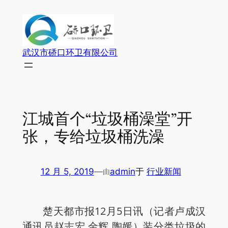
跳
至
内
容
武汉市硚口环卫有限公司
江城首个“垃圾桶澡堂”开
张，专给垃圾桶洗澡
12 月 5, 2019
—
admin
于
行业新闻
由
楚天都市报12月5日讯（记者卢成汉
通讯员赵志宏 金辉 陶媛）装分类垃圾的