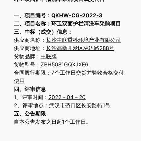
一、项目编号：
QKHW-CG-2022-3
二、项目名称：
环卫双面护栏清洗车采购项目
三、中标（成交）信息：
供应商名称：
长沙中联重科环境产业有限公司
供应商地址：
长沙高新开发区林语路2
88
号
货物品牌：
中联牌
货物型号：
ZBH5081GQXJXE6
合同履行期限：
7
个工作日交货并验收合格交付
使用
四、评审信息
1、评审时间：
2
022
－0
4
－
20
2、评审地点：
武汉
市硚口区长安路特1号
五、公告期限
自本公告发布之日起1个工作日。