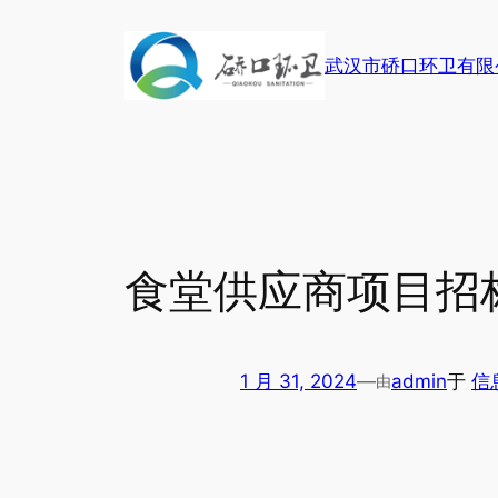
跳
至
武汉市硚口环卫有限
内
容
食堂供应商项目招
1 月 31, 2024
—
admin
于
信
由