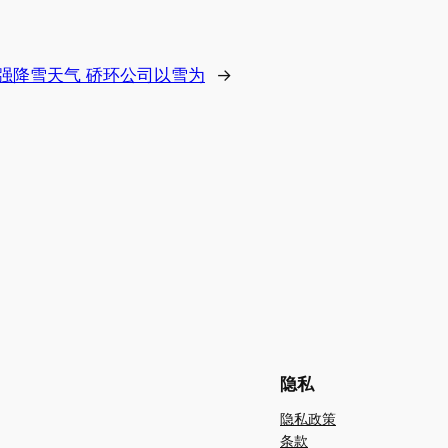
场强降雪天气 硚环公司以雪为
→
隐私
隐私政策
条款