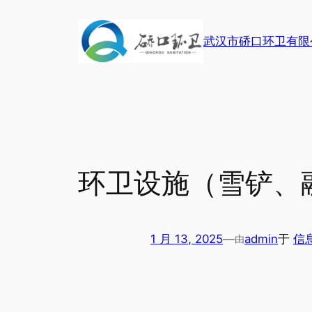
跳
至
武汉市硚口环卫有限
内
容
环卫设施（雪铲、
1 月 13, 2025
—
admin
于
信
由