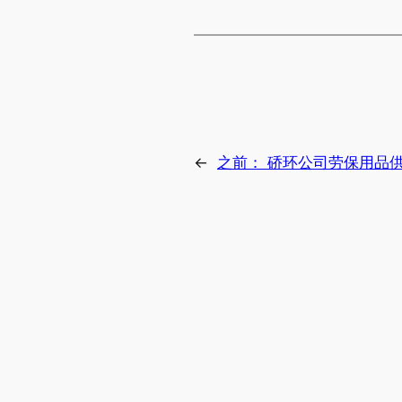
←
之前：
硚环公司劳保用品