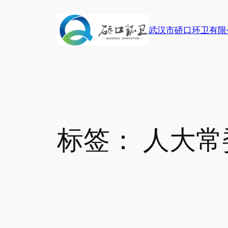
跳
至
武汉市硚口环卫有限
内
容
标签：
人大常