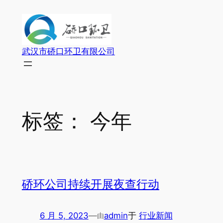
跳
至
内
容
武汉市硚口环卫有限公司
标签：
今年
硚环公司持续开展夜查行动
6 月 5, 2023
—
admin
于
行业新闻
由