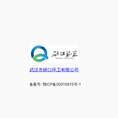
武汉市硚口环卫有限公司
备案号: 鄂ICP备20010615号-1