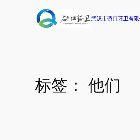
跳
至
武汉市硚口环卫有限
内
容
标签：
他们