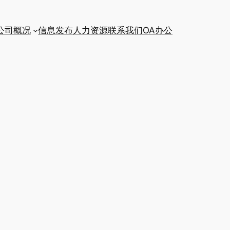
公司概况
信息发布
人力资源
联系我们
OA办公