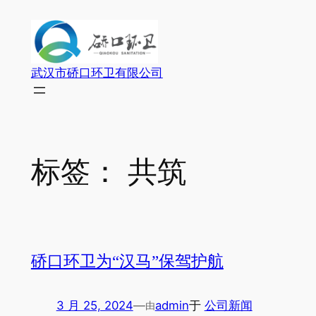
跳
至
内
容
武汉市硚口环卫有限公司
标签：
共筑
硚口环卫为“汉马”保驾护航
3 月 25, 2024
—
admin
于
公司新闻
由