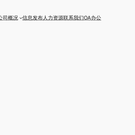
公司概况
信息发布
人力资源
联系我们
OA办公