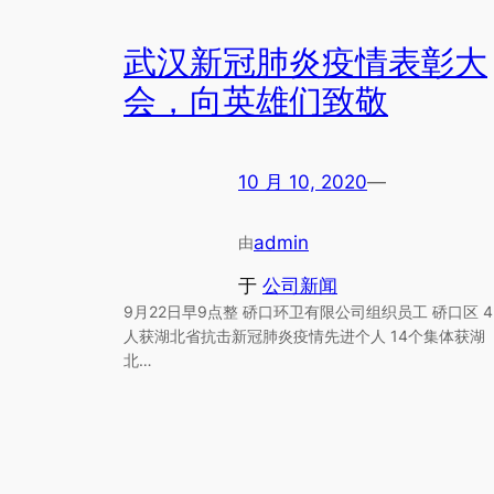
武汉新冠肺炎疫情表彰大
会，向英雄们致敬
10 月 10, 2020
—
admin
由
于
公司新闻
9月22日早9点整 硚口环卫有限公司组织员工 硚口区 4
人获湖北省抗击新冠肺炎疫情先进个人 14个集体获湖
北…