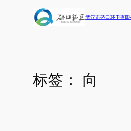
跳
至
武汉市硚口环卫有限
内
容
标签：
向