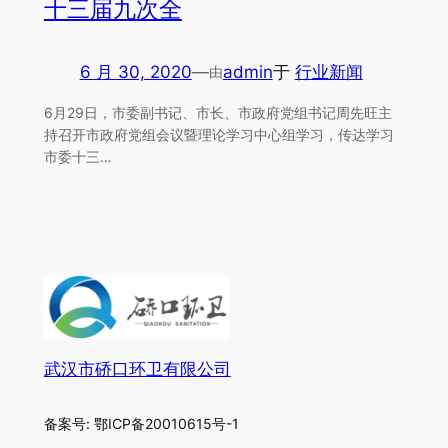
十三届九次全
6 月 30, 2020
—
admin
于
行业新闻
由
6月29日，市委副书记、市长、市政府党组书记周先旺主
持召开市政府党组会议暨理论学习中心组学习，传达学习
市委十三…
武汉市硚口环卫有限公司
备案号: 鄂ICP备20010615号-1