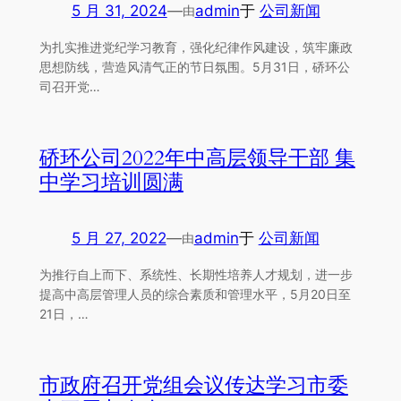
5 月 31, 2024
—
admin
于
公司新闻
由
为扎实推进党纪学习教育，强化纪律作风建设，筑牢廉政
思想防线，营造风清气正的节日氛围。5月31日，硚环公
司召开党…
硚环公司2022年中高层领导干部 集
中学习培训圆满
5 月 27, 2022
—
admin
于
公司新闻
由
为推行自上而下、系统性、长期性培养人才规划，进一步
提高中高层管理人员的综合素质和管理水平，5月20日至
21日，…
市政府召开党组会议传达学习市委