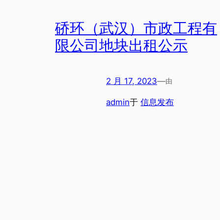
硚环（武汉）市政工程有
限公司地块出租公示
2 月 17, 2023
—
由
admin
于
信息发布