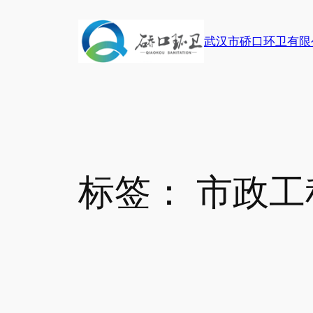
跳
至
武汉市硚口环卫有限
内
容
标签：
市政工