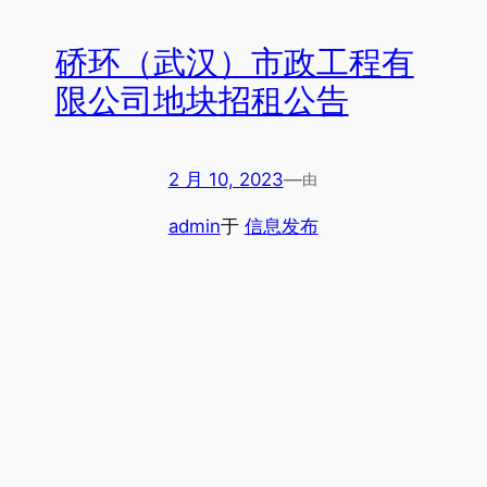
硚环（武汉）市政工程有
限公司地块招租公告
2 月 10, 2023
—
由
admin
于
信息发布