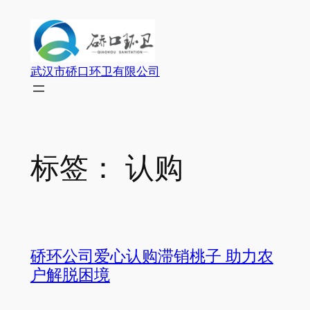
跳
至
内
容
武汉市硚口环卫有限公司
标签：
认购
硚环公司爱心认购滞销桃子 助力农
户解脱困境